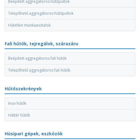
Beépített aggregátoros hűtőpultok
Telepíthető aggregátoros hűtőpultok
Hűtetlen munkaasztalok
Fali hűtők, tejregálok, szárazáru
Beépített aggregátoros fali hűtők
Telepíthető aggregátoros fali hűtők
Hűtőszekrények
Inox hűtők
Háttér hűtők
Húsipari gépek, eszközök