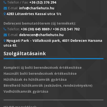
Telefon / Fax:
+36 (52) 376 294
E-mail:
info@charliehuto.hu
4283 Létavértes Kassai utca 1/c
Debreceni bemutatóterem (új termékek):
Telefon:
+36 (30) 645 8869 / +36 (52) 541 702
E-mail:
debrecen@charliehuto.hu
Nyugati Park - Vállalkozói park, 4031 Debrecen Harsona
utca 63.
Szolgáltatásaink
Komplett új bolti berendezések értékesítése
Használt bolti berendezések értékesítése
Hűtőházak és hűtőkamrák gyártása
Bérelhető hűtőkamrák (esküvőre, rendezvényekre)
Vadhűtőkamrák gyártása