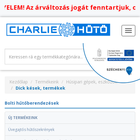
Az árváltozás jogát fenntartjuk, oldalunka
Toggl
navig
Kezdőlap
Termékeink
Húsipari gépek, eszközök
Dick kések, termékek
Bolti hűtőberendezések
ÚJ TERMÉKEINK
Üvegajtós hűtőszekrények