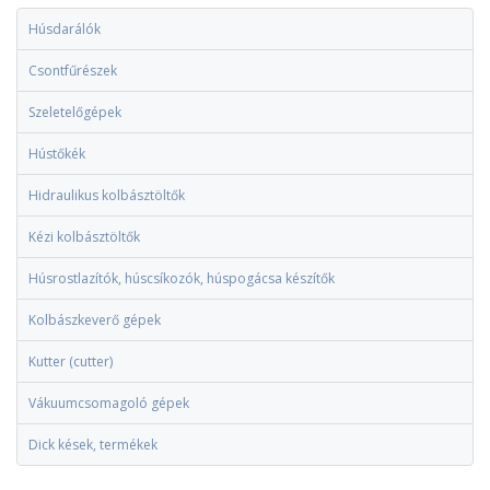
Húsdarálók
Csontfűrészek
Szeletelőgépek
Hústőkék
Hidraulikus kolbásztöltők
Kézi kolbásztöltők
Húsrostlazítók, húscsíkozók, húspogácsa készítők
Kolbászkeverő gépek
Kutter (cutter)
Vákuumcsomagoló gépek
Dick kések, termékek