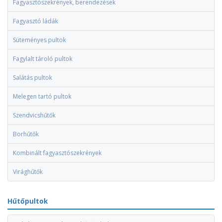
Fagyasztószekrények, berendezések
Fagyasztó ládák
Süteményes pultok
Fagylalt tároló pultok
Salátás pultok
Melegen tartó pultok
Szendvicshűtők
Borhűtők
Kombinált fagyasztószekrények
Virághűtők
Hűtőpultok