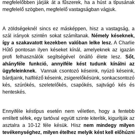
megfelelőbben járják át a fűszerek, ha a húst a típusának
megfelelő szögben, megfelelő vastagságban vágjuk.
A zöldségeknél sincs ez másképpen, hisz a vastagság, a
szál irányok szintén sokat számítanak.
Némely késeknek,
így a szakavatott kezekben valóban lelke lesz.
A Charlie
Hűtő pontosan ilyen késeket kínál, amelyeknek az igazán
profi felhasználók segítségével önálló élete lesz.
Sőt,
ahányféle funkció, annyiféle kést tudunk kínálni az
ügyfeleinknek.
Vannak csontozó késeink, nyúzó késeink,
bárdjaink, halfiléző késeink, zsigerelőkésünk, sonkacsontozó
kés, szúrókés, szeletelőkés, csapókés, sajtvágó kés és
henteskés.
Ennyiféle késtípus esetén nem véletlen, hogy a fentebb
említett séfek, egy tartóval együtt szinte kiterítik, kigurítják az
asztalra a 10-12 féle késük. Hisz
nem mindegy milyen
tevékenységhez, milyen ételhez melyik kést kell előhúzni