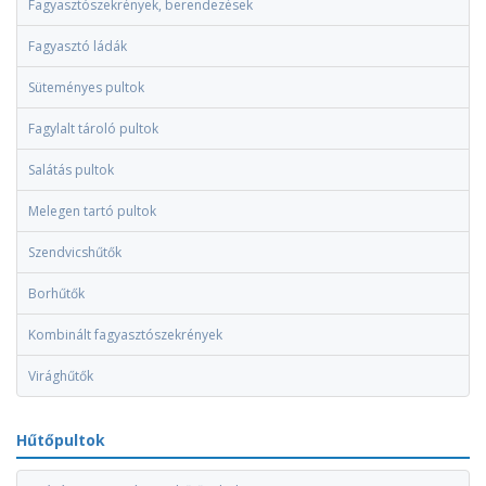
Fagyasztószekrények, berendezések
Fagyasztó ládák
Süteményes pultok
Fagylalt tároló pultok
Salátás pultok
Melegen tartó pultok
Szendvicshűtők
Borhűtők
Kombinált fagyasztószekrények
Virághűtők
Hűtőpultok