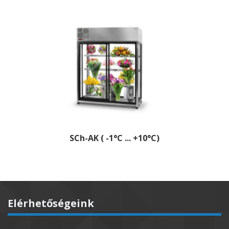
SCh-AK ( -1°C ... +10°C)
Elérhetőségeink