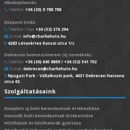
Hibabejelentés:
Telefon:
+36 (30) 9 788 788
Központi iroda:
Telefon / Fax:
+36 (52) 376 294
E-mail:
info@charliehuto.hu
4283 Létavértes Kassai utca 1/c
Debreceni bemutatóterem (új termékek):
Telefon:
+36 (30) 645 8869 / +36 (52) 541 702
E-mail:
debrecen@charliehuto.hu
Nyugati Park - Vállalkozói park, 4031 Debrecen Harsona
utca 63.
Szolgáltatásaink
Komplett új bolti berendezések értékesítése
Használt bolti berendezések értékesítése
Hűtőházak és hűtőkamrák gyártása