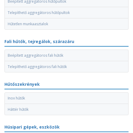
Beépített aggregátoros hűtőpultok
Telepíthető aggregátoros hűtőpultok
Hűtetlen munkaasztalok
Fali hűtők, tejregálok, szárazáru
Beépített aggregátoros fali hűtők
Telepíthető aggregátoros fali hűtők
Hűtőszekrények
Inox hűtők
Háttér hűtők
Húsipari gépek, eszközök