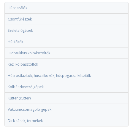
Húsdarálók
Csontfűrészek
Szeletelőgépek
Hústőkék
Hidraulikus kolbásztöltők
Kézi kolbásztöltők
Húsrostlazítók, húscsíkozók, húspogácsa készítők
Kolbászkeverő gépek
Kutter (cutter)
Vákuumcsomagoló gépek
Dick kések, termékek