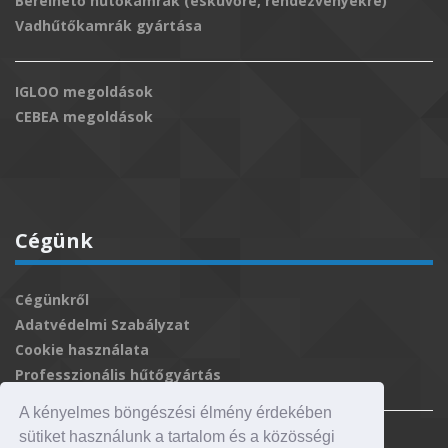
Bérelhető hűtőkamrák (esküvőre, rendezvényekre)
Vadhűtőkamrák gyártása
IGLOO megoldások
CEBEA megoldások
Cégünk
Cégünkről
Adatvédelmi Szabályzat
Cookie használata
Professzionális hűtőgyártás
A kényelmes böngészési élmény érdekében
sütiket használunk a tartalom és a közösségi
Innova termékcsalád