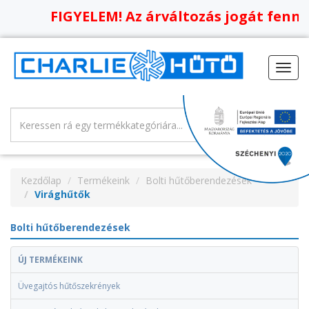
FIGYELEM! Az árváltozás jogát fenntar
Toggl
navig
Kezdőlap
Termékeink
Bolti hűtőberendezések
Virághűtők
Bolti hűtőberendezések
ÚJ TERMÉKEINK
Üvegajtós hűtőszekrények