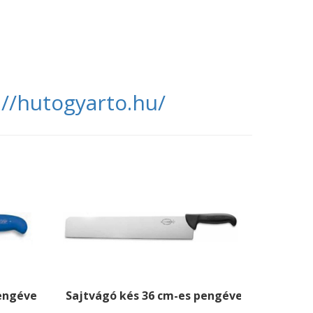
://hutogyarto.hu/
engével
Sajtvágó kés 36 cm-es pengével