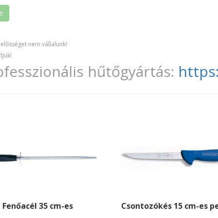
lelősséget nem vállalunk!
tjuk!
ofesszionális hűtőgyártás:
https
Fenőacél 35 cm-es
Csontozókés 15 cm-es p