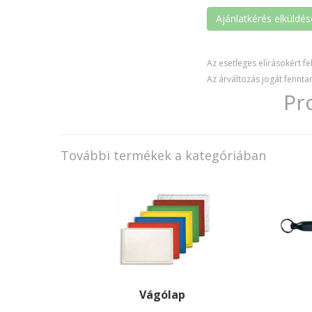
Az esetleges elírásokért fe
Az árváltozás jogát fenntar
Pr
További termékek a kategóriában
Vágólap