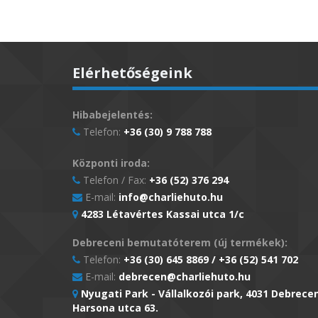
Elérhetőségeink
Hibabejelentés:
Telefon:
+36 (30) 9 788 788
Központi iroda:
Telefon / Fax:
+36 (52) 376 294
E-mail:
info@charliehuto.hu
4283 Létavértes Kassai utca 1/c
Debreceni bemutatóterem (új termékek):
Telefon:
+36 (30) 645 8869 / +36 (52) 541 702
E-mail:
debrecen@charliehuto.hu
Nyugati Park - Vállalkozói park, 4031 Debrece
Harsona utca 63.