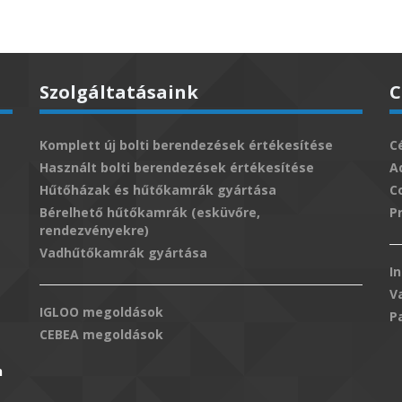
Szolgáltatásaink
C
Komplett új bolti berendezések értékesítése
C
Használt bolti berendezések értékesítése
A
Hűtőházak és hűtőkamrák gyártása
C
Bérelhető hűtőkamrák (esküvőre,
P
rendezvényekre)
Vadhűtőkamrák gyártása
I
V
IGLOO megoldások
P
CEBEA megoldások
n