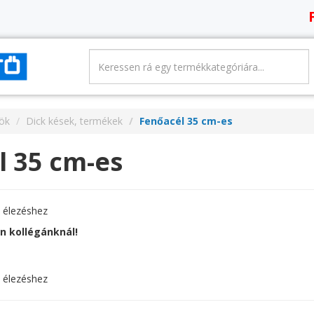
FIG
zök
Dick kések, termékek
Fenőacél 35 cm-es
l 35 cm-es
 élezéshez
ön kollégánknál!
 élezéshez