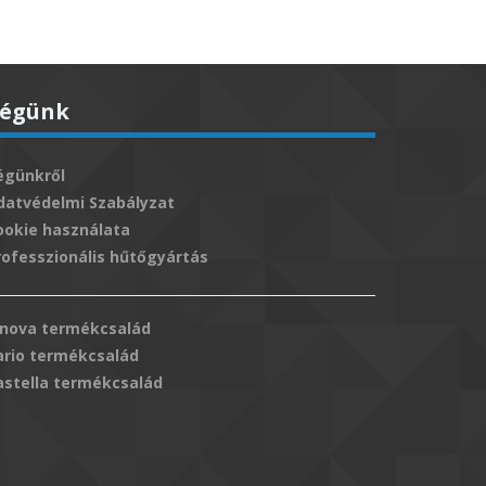
égünk
égünkről
datvédelmi Szabályzat
ookie használata
rofesszionális hűtőgyártás
nnova termékcsalád
ario termékcsalád
astella termékcsalád