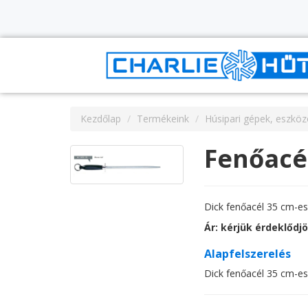
Kezdőlap
Termékeink
Húsipari gépek, eszkö
Fenőacé
Dick fenőacél 35 cm-es
Ár: kérjük érdeklődj
Alapfelszerelés
Dick fenőacél 35 cm-es