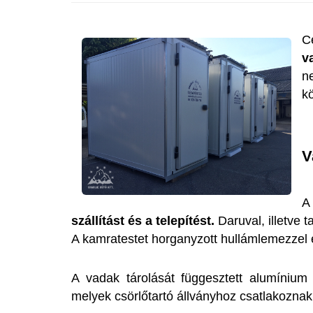
C
v
n
k
V
A
szállítást és a telepítést.
Daruval, illetve
A kamratestet horganyzott hullámlemezzel e
A vadak tárolását függesztett alumínium C
melyek csörlőtartó állványhoz csatlakozna