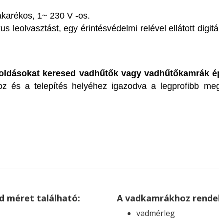
karékos, 1~ 230 V -os.
 leolvasztást, egy érintésvédelmi relével ellátott digitá
ldásokat keresed vadhűtők vagy vadhűtőkamrák épí
hoz és a telepítés helyéhez igazodva a legprofibb me
d méret található:
A vadkamrákhoz rendel
vadmérleg