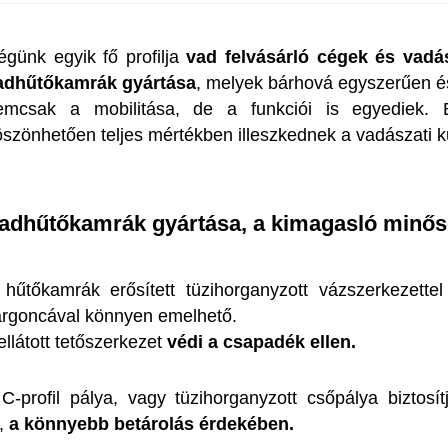
égünk egyik fő profilja
vad felvásárló cégek és vadás
adhűtőkamrák gyártása
, melyek bárhová egyszerűen é
emcsak a mobilitása, de a funkciói is egyediek. 
öszönhetően teljes mértékben illeszkednek a vadászati k
adhűtőkamrák gyártása, a kimagasló minős
 hűtőkamrák erősített tüzihorganyzott vázszerkezett
 targoncával könnyen emelhető.
llátott tetőszerkezet
védi a csapadék ellen.
-profil pálya, vagy tüzihorganyzott csőpálya biztosítj
k,
a könnyebb betárolás érdekében.