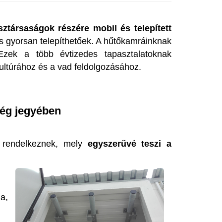
ztársaságok részére mobil és telepített
s gyorsan telepíthetőek. A hűtőkamráinknak
Ezek a több évtizedes tapasztalatoknak
ultúrához és a vad feldolgozásához.
ég jegyében
el rendelkeznek, mely
egyszerűvé teszi a
a,