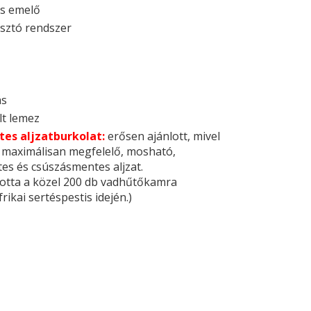
es emelő
sztó rendszer
ás
lt lemez
es aljzatburkolat:
erősen ajánlott, mivel
 maximálisan megfelelő, mosható,
s és csúszásmentes aljzat.
ztotta a közel 200 db vadhűtőkamra
ikai sertéspestis idején.)