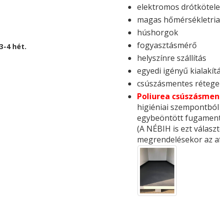
elektromos drótkötel
magas hőmérsékletria
húshorgok
fogyasztásmérő
3-4 hét.
helyszínre szállítás
egyedi igényű kialakít
csúszásmentes rétege
Poliurea csúszásment
higiéniai szempontból
egybeöntött fugamente
(A NÉBIH is ezt válas
megrendelésekor az afr