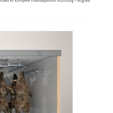
emesdéd és Környéke Földtulajdonosi Közösség • Nógrádi