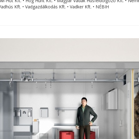
 Fiwi-Hűt Kft. • Hog Hunt Kft. • Magyar Vadak Húsfeldolgozó Kft. • N
adhús Kft. • Vadgazdálkodás Kft. • Vadker Kft. • NÉBIH