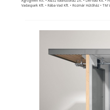
Agrogreen Kft. • A&Sz vadhűtőház Zrt. • Dél-vad Kft. •
Vadaspark Kft. • Rába-Vad Kft. • Rozmár Hűtőház • TM V