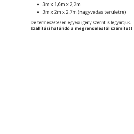
3m x 1,6m x 2,2m
3m x 2m x 2,7m (nagyvadas területre)
De természetesen egyedi igény szerint is legyártjuk.
Szállítási határidő a megrendeléstől számított 