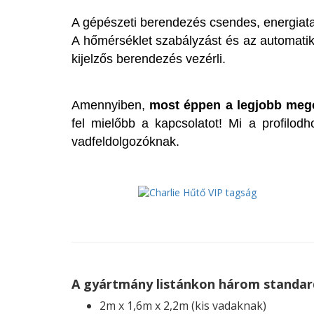
A gépészeti berendezés csendes, energiata
A hőmérséklet szabályzást és az automatikus
kijelzős berendezés vezérli.
Amennyiben,
most éppen a legjobb mego
fel mielőbb a kapcsolatot! Mi a profilod
vadfeldolgozóknak.
A gyártmány listánkon három standar
2m x 1,6m x 2,2m (kis vadaknak)