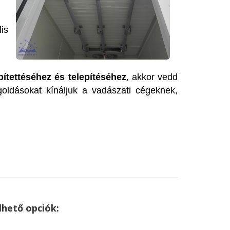
lis
tettéséhez és telepítéséhez
, akkor vedd
goldásokat kínáljuk a vadászati cégeknek,
hető opciók: