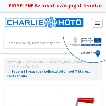
GYELEM! Az árváltozás jogát fenntartjuk, o
Toggl
navig
Kezdőlap
Termékeink
Húsipari gépek, eszközök
Kézi kolbásztöltők
Facem (Trespade) kolbásztöltő mod 7 literes,
festett álló