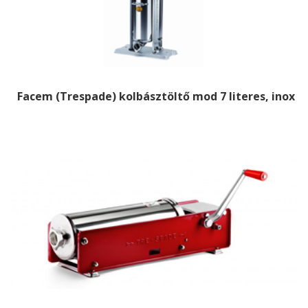
Facem (Trespade) kolbásztöltő mod 7 literes, inox ál