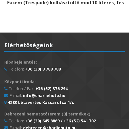
Facem (Trespade) kolbásztöltő mod 10 literes, fest
Elérhetőségeink
Hibabejelentés:
Telefon:
+36 (30) 9 788 788
Központi iroda:
Telefon / Fax:
+36 (52) 376 294
E-mail:
info@charliehuto.hu
4283 Létavértes Kassai utca 1/c
Debreceni bemutatóterem (új termékek):
Telefon:
+36 (30) 645 8869 / +36 (52) 541 702
E-mail:
debrecen@charliehuto.hu