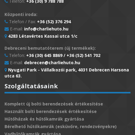
Telefon:
+36 (30) 9 788 788
Központi iroda:
Telefon / Fax:
+36 (52) 376 294
E-mail:
info@charliehuto.hu
4283 Létavértes Kassai utca 1/c
Debreceni bemutatóterem (új termékek):
Telefon:
+36 (30) 645 8869 / +36 (52) 541 702
E-mail:
debrecen@charliehuto.hu
Nyugati Park - Vállalkozói park, 4031 Debrecen Harsona
utca 63.
Szolgáltatásaink
Komplett új bolti berendezések értékesítése
Használt bolti berendezések értékesítése
Hűtőházak és hűtőkamrák gyártása
Bérelhető hűtőkamrák (esküvőre, rendezvényekre)
Vadhűtőkamrák gyártása