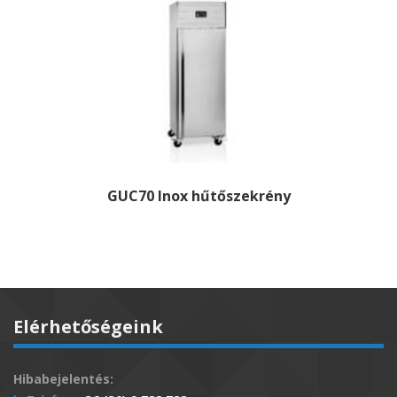
GUC70 Inox hűtőszekrény
Elérhetőségeink
Hibabejelentés: