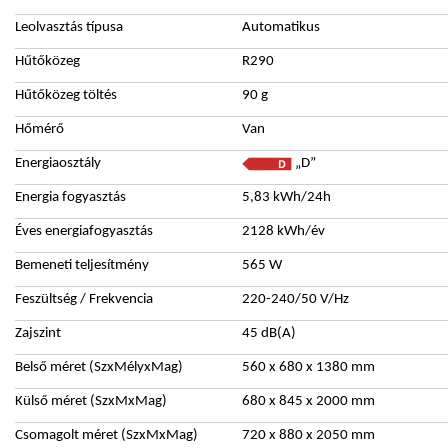
Leolvasztás típusa
Automatikus
Hűtőközeg
R290
Hűtőközeg töltés
90 g
Hőmérő
Van
Energiaosztály
„D”
Energia fogyasztás
5,83 kWh/24h
Éves energiafogyasztás
2128 kWh/év
Bemeneti teljesítmény
565 W
Feszültség / Frekvencia
220-240/50 V/Hz
Zajszint
45 dB(A)
Belső méret (SzxMélyxMag)
560 x 680 x 1380 mm
Külső méret (SzxMxMag)
680 x 845 x 2000 mm
Csomagolt méret (SzxMxMag)
720 x 880 x 2050 mm