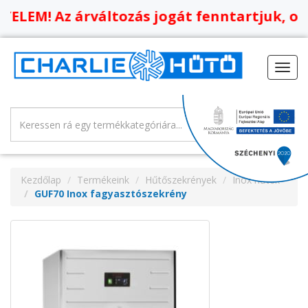
LEM! Az árváltozás jogát fenntartjuk, oldal
Toggl
navig
Kezdőlap
Termékeink
Hűtőszekrények
Inox hűtők
GUF70 Inox fagyasztószekrény