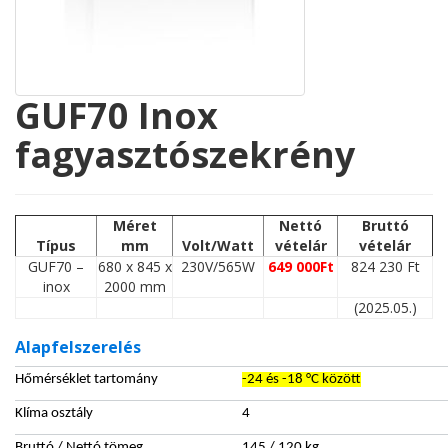
GUF70 Inox
fagyasztószekrény
Méret
Nettó
Bruttó
Típus
mm
Volt/Watt
vételár
vételár
GUF70 –
680 x 845 x
230V/565W
649 000Ft
824 230 Ft
inox
2000 mm
(2025.05.)
Alapfelszerelés
Hőmérséklet tartomány
-24 és -18 °C között
Klíma osztály
4
Bruttó / Nettó tömeg
145 / 120 kg