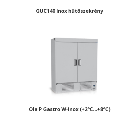
GUC140 Inox hűtőszekrény
Ola P Gastro W-inox (+2°C…+8°C)