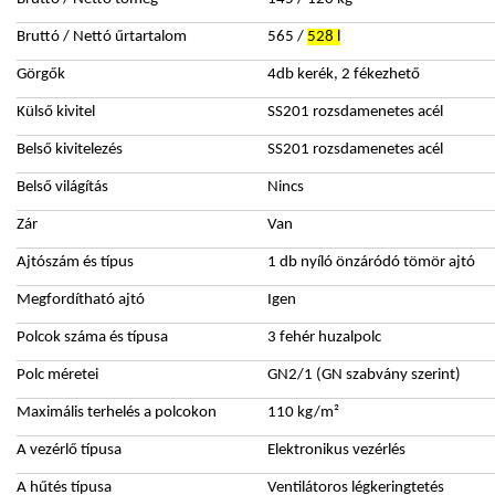
Bruttó / Nettó űrtartalom
565 /
528 l
Görgők
4db kerék, 2 fékezhető
Külső kivitel
SS201 rozsdamenetes acél
Belső kivitelezés
SS201 rozsdamenetes acél
Belső világítás
Nincs
Zár
Van
Ajtószám és típus
1 db nyíló önzáródó tömör ajtó
Megfordítható ajtó
Igen
Polcok száma és típusa
3 fehér huzalpolc
Polc méretei
GN2/1 (GN szabvány szerint)
Maximális terhelés a polcokon
110 kg/m²
A vezérlő típusa
Elektronikus vezérlés
A hűtés típusa
Ventilátoros légkeringtetés