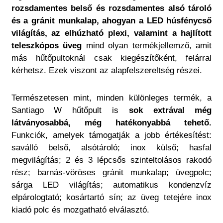
rozsdamentes belső és rozsdamentes alsó tároló
és a gránit munkalap, ahogyan a LED húsfénycső
világítás, az elhúzható plexi, valamint a hajlított
teleszkópos üveg
mind olyan termékjellemző, amit
más hűtőpultoknál csak kiegészítőként, felárral
kérhetsz. Ezek viszont az alapfelszereltség részei.
Természetesen mint, minden különleges termék, a
Santiago W hűtőpult is
sok extrával még
látványosabbá, még hatékonyabbá tehető.
Funkciók, amelyek támogatják a jobb értékesítést:
saválló belső, alsótároló; inox külső; hasfal
megvilágítás; 2 és 3 lépcsős szinteltolásos rakodó
rész; barnás-vöröses gránit munkalap; üvegpolc;
sárga LED világítás; automatikus kondenzvíz
elpárologtató; kosártartó sín; az üveg tetejére inox
kiadó polc és mozgatható elválasztó.