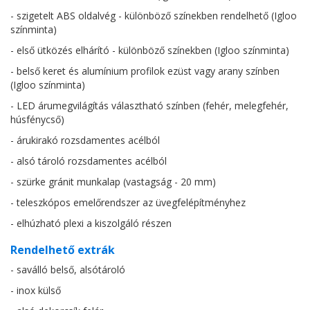
- szigetelt ABS oldalvég - különböző színekben rendelhető (Igloo
színminta)
- első ütközés elhárító - különböző színekben (Igloo színminta)
- belső keret és alumínium profilok ezüst vagy arany színben
(Igloo színminta)
- LED árumegvilágítás választható színben (fehér, melegfehér,
húsfénycső)
- árukirakó rozsdamentes acélból
- alsó tároló rozsdamentes acélból
- szürke gránit munkalap (vastagság - 20 mm)
- teleszkópos emelőrendszer az üvegfelépítményhez
- elhúzható plexi a kiszolgáló részen
Rendelhető extrák
- saválló belső, alsótároló
- inox külső