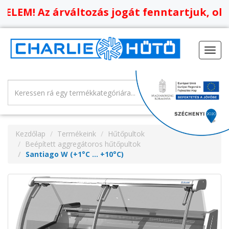
! Az árváltozás jogát fenntartjuk, oldalun
Toggl
navig
Kezdőlap
Termékeink
Hűtőpultok
Beépített aggregátoros hűtőpultok
Santiago W (+1°C … +10°C)