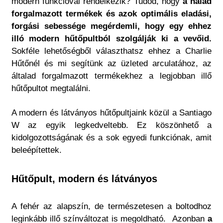
modern funkcióval rendelkezik? Tudod, hogy
a nálad
forgalmazott termékek és azok optimális eladási,
forgási sebessége megérdemli, hogy egy ehhez
illó modern hűtőpultból szolgálják ki a vevőid.
Sokféle lehetőségből választhatsz ehhez a Charlie
Hűtőnél és mi segítünk az üzleted arculatához, az
általad forgalmazott termékekhez a legjobban illő
hűtőpultot megtalálni.
A modern és látványos hűtőpultjaink közül a Santiago
W az egyik legkedveltebb. Ez köszönhető a
kidolgozottságának és a sok egyedi funkciónak, amit
beleépítettek.
Hűtőpult, modern és látványos
A fehér az alapszín, de természetesen a boltodhoz
leginkább illő színváltozat is megoldható.
Azonban
a