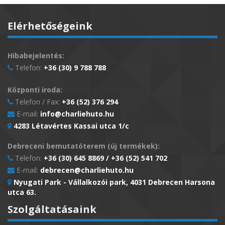
Elérhetőségeink
Hibabejelentés:
Telefon:
+36 (30) 9 788 788
Központi iroda:
Telefon / Fax:
+36 (52) 376 294
E-mail:
info@charliehuto.hu
4283 Létavértes Kassai utca 1/c
Debreceni bemutatóterem (új termékek):
Telefon:
+36 (30) 645 8869 / +36 (52) 541 702
E-mail:
debrecen@charliehuto.hu
Nyugati Park - Vállalkozói park, 4031 Debrecen Harsona
utca 63.
Szolgáltatásaink