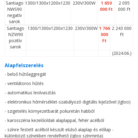
Santiago
1300/1300x1200x1230
230V/300W
1 650
2 095
NWS90
000 Ft
000 Ft
negatív
sarok
Santiago
1300/1300x1200x1230
230V/300W
1 766
2 243 000
NZW90
000
Ft
pozitív
Ft
sarok
(2024.06.)
Alapfelszerelés
- belső hűtőaggregát
- ventilátoros hűtés
- automatikus leolvasztás
- elektronikus hőmérséklet-szabályozó digitális kijelzővel (Igloo)
- szigetelés környezetbarát poliuretán habból
- karosszéria kezelőoldali alaplappal, fehér acélból
- színre festett acélból készült elülső alaplap és előlap -
különböző színekben rendelhető (Igloo színminta)