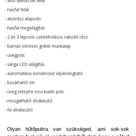
- alsó dekorcsík felár
- hasfal felár
- alsórész alapszín
- hasfal megvilágítás
- 2 és 3 lépcsős szinteltolásos rakodó rész
- barnás-vöröses gránit munkalap
- üvegpolc
- sárga LED világítás
- automatikus kondenzvíz elpárologtató
- kosártartó sín
- üveg tetejére inox kiadó polc
- mozgatható elválasztó
- fix elválasztó
Olyan hűtőpultra van szükséged, ami sok-sok