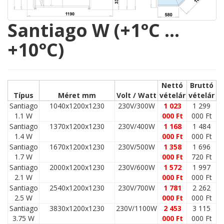
Santiago W (+1°C …
+10°C)
Nettó
Bruttó
Típus
Méret mm
Volt / Watt
vételár
vételár
Santiago
1040x1200x1230
230V/300W
1 023
1 299
1.1 W
000 Ft
000 Ft
Santiago
1370x1200x1230
230V/400W
1 168
1 484
1.4 W
000 Ft
000 Ft
Santiago
1670x1200x1230
230V/500W
1 358
1 696
1.7 W
000 Ft
720 Ft
Santiago
2000x1200x1230
230V/600W
1 572
1 997
2.1 W
000 Ft
000 Ft
Santiago
2540x1200x1230
230V/700W
1 781
2 262
2.5 W
000 Ft
000 Ft
Santiago
3830x1200x1230
230V/1100W
2 453
3 115
3.75 W
000 Ft
000 Ft