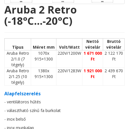
Aruba 2 Retro
(-18°C…-20°C)
Nettó
Bruttó
Típus
Méret mm
Volt/Watt
vételár
vételár
Aruba Retro
1070x
220V/1200W
1 671 000
2 122 170
2/1.0 (7
915×1300
Ft
Ft
tégely)
Aruba Retro
1380x
220V/1283W
1 921 000
2 439 670
2/1.25 (10
915×1300
Ft
Ft
tégely)
Alapfelszerelés
- ventilátoros hűtés
- választható színű fa burkolat
- inox belső
- inox munkalap