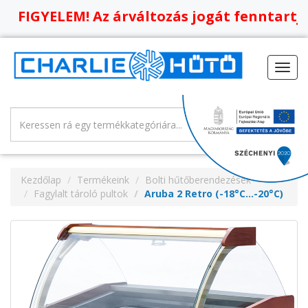
ELEM! Az árváltozás jogát fenntartjuk, old
Toggl
navig
Kezdőlap
Termékeink
Bolti hűtőberendezések
Fagylalt tároló pultok
Aruba 2 Retro (-18°C…-20°C)