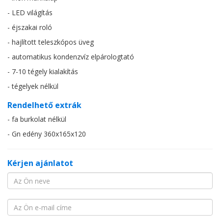
- LED világítás
- éjszakai roló
- hajlított teleszkópos üveg
- automatikus kondenzvíz elpárologtató
- 7-10 tégely kialakítás
- tégelyek nélkül
Rendelhető extrák
- fa burkolat nélkül
- Gn edény 360x165x120
Kérjen ajánlatot