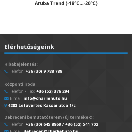
Aruba Trend (-18°C…-20°C)
Elérhetőségeink
Hibabejelentés:
Telefon:
+36 (30) 9 788 788
Központi iroda:
Telefon / Fax:
+36 (52) 376 294
E-mail:
info@charliehuto.hu
4283 Létavértes Kassai utca 1/c
Debreceni bemutatóterem (új termékek):
Telefon:
+36 (30) 645 8869 / +36 (52) 541 702
E-mail:
debrecen@charliehuto.hu