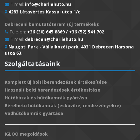
E-mail:
info@charliehuto.hu
4283 Létavértes Kassai utca 1/c
Debreceni bemutatóterem (új termékek):
Telefon:
+36 (30) 645 8869 / +36 (52) 541 702
E-mail:
debrecen@charliehuto.hu
Nyugati Park - Vállalkozói park, 4031 Debrecen Harsona
utca 63.
Szolgáltatásaink
Komplett új bolti berendezések értékesítése
Használt bolti berendezések értékesítése
Hűtőházak és hűtőkamrák gyártása
Bérelhető hűtőkamrák (esküvőre, rendezvényekre)
Vadhűtőkamrák gyártása
IGLOO megoldások