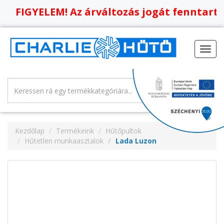
YELEM! Az árváltozás jogát fenntartjuk, ol
Toggl
navig
Kezdőlap
Termékeink
Hűtőpultok
Hűtetlen munkaasztalok
Lada Luzon