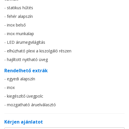
- statikus hűtés
- fehér alapszín
- inox belső
- inox munkalap
- LED árumegvilágítás
- elhúzható plexi a kiszolgáló részen
- hajlított nyitható üveg
Rendelhető extrák
- egyedi alapszín
- inox
- kiegészítő üvegpolc
- mozgatható áruelválasztó
Kérjen ajánlatot