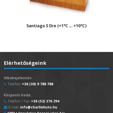
Santiago S Dre (+1°C … +10°C)
Elérhetőségeink
Hibabejelentés:
Telefon:
+36 (30) 9 788 788
Központi iroda:
Telefon / Fax:
+36 (52) 376 294
E-mail:
info@charliehuto.hu