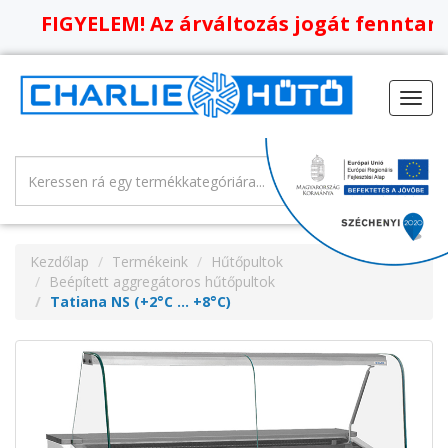
GYELEM! Az árváltozás jogát fenntartjuk, o
Toggl
navig
Kezdőlap
Termékeink
Hűtőpultok
Beépített aggregátoros hűtőpultok
Tatiana NS (+2°C … +8°C)