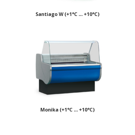
Santiago W (+1°C … +10°C)
Monika (+1°C … +10°C)