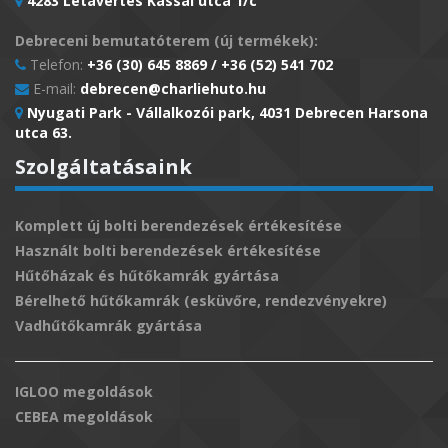
4283 Létavértes Kassai utca 1/c
Debreceni bemutatóterem (új termékek):
Telefon:
+36 (30) 645 8869 / +36 (52) 541 702
E-mail:
debrecen@charliehuto.hu
Nyugati Park - Vállalkozói park, 4031 Debrecen Harsona
utca 63.
Szolgáltatásaink
Komplett új bolti berendezések értékesítése
Használt bolti berendezések értékesítése
Hűtőházak és hűtőkamrák gyártása
Bérelhető hűtőkamrák (esküvőre, rendezvényekre)
Vadhűtőkamrák gyártása
IGLOO megoldások
CEBEA megoldások