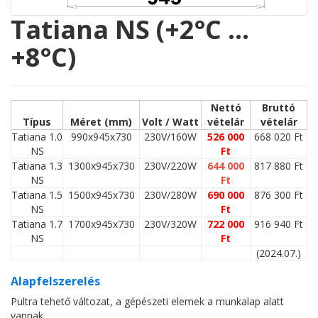
Tatiana NS (+2°C …
+8°C)
Nettó
Bruttó
Típus
Méret (mm)
Volt / Watt
vételár
vételár
Tatiana 1.0
990x945x730
230V/160W
526 000
668 020 Ft
NS
Ft
Tatiana 1.3
1300x945x730
230V/220W
644 000
817 880 Ft
NS
Ft
Tatiana 1.5
1500x945x730
230V/280W
690 000
876 300 Ft
NS
Ft
Tatiana 1.7
1700x945x730
230V/320W
722 000
916 940 Ft
NS
Ft
(2024.07.)
Alapfelszerelés
Pultra tehető változat, a gépészeti elemek a munkalap alatt
vannak.