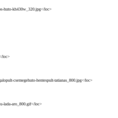
jtos-huto-kh430w_320.jpg</loc>
</loc>
lgalopult-csemegehuto-hentespult-tatianas_800.jpg</loc>
ju-lada-aro_800.gif</loc>