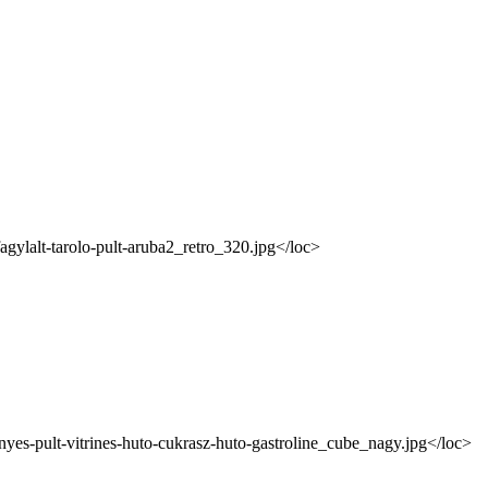
fagylalt-tarolo-pult-aruba2_retro_320.jpg</loc>
yes-pult-vitrines-huto-cukrasz-huto-gastroline_cube_nagy.jpg</loc>