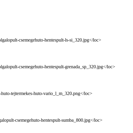
zolgalopult-csemegehuto-hentespult-ls-si_320.jpg</loc>
szolgalopult-csemegehuto-hentespult-grenada_sp_320.jpg</loc>
jes-huto-tejtermekes-huto-vario_l_m_320.png</loc>
olgalopult-csemegehuto-hentespult-sumba_800.jpg</loc>