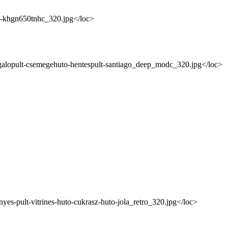
ny-khgn650tnhc_320.jpg</loc>
zolgalopult-csemegehuto-hentespult-santiago_deep_modc_320.jpg</loc>
yes-pult-vitrines-huto-cukrasz-huto-jola_retro_320.jpg</loc>