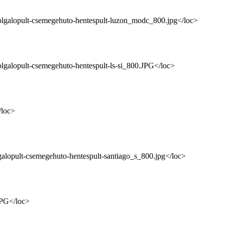
szolgalopult-csemegehuto-hentespult-luzon_modc_800.jpg</loc>
zolgalopult-csemegehuto-hentespult-ls-si_800.JPG</loc>
/loc>
olgalopult-csemegehuto-hentespult-santiago_s_800.jpg</loc>
JPG</loc>