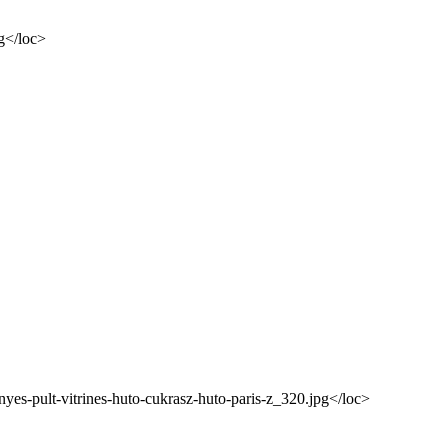
pg</loc>
yes-pult-vitrines-huto-cukrasz-huto-paris-z_320.jpg</loc>