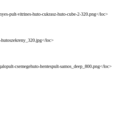
nyes-pult-vitrines-huto-cukrasz-huto-cube-2-320.png</loc>
s-hutoszekreny_320.jpg</loc>
zolgalopult-csemegehuto-hentespult-samos_deep_800.png</loc>