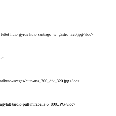
o-feltet-huto-gyros-huto-santiago_w_gastro_320.jpg</loc>
oc>
-italhuto-uveges-huto-uss_300_dtk_320.jpg</loc>
fagylalt-tarolo-pult-mirabella-6_800.JPG</loc>